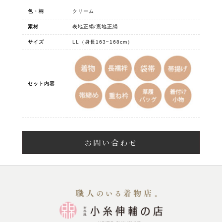
色・柄
クリーム
素材
表地正絹/裏地正絹
サイズ
LL（身長163~168cm）
セット内容
お問い合わせ