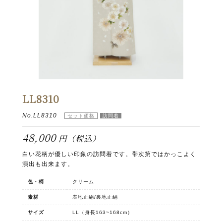
LL8310
No.LL8310
48,000
円（税込）
白い花柄が優しい印象の訪問着です。帯次第ではかっこよく
演出も出来ます。
色・柄
クリーム
素材
表地正絹/裏地正絹
サイズ
LL（身長163~168cm）