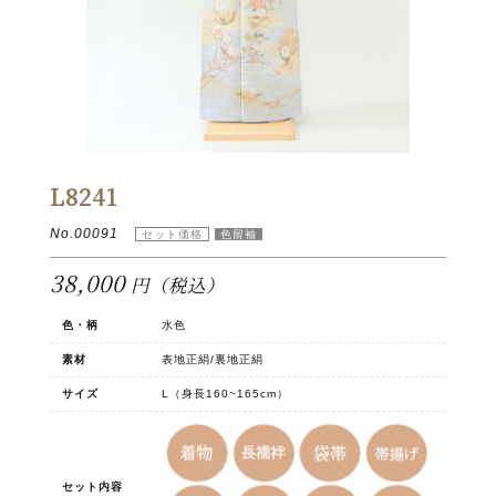
L8241
No.00091
38,000
円（税込）
色・柄
水色
素材
表地正絹/裏地正絹
サイズ
L（身長160~165cm）
セット内容