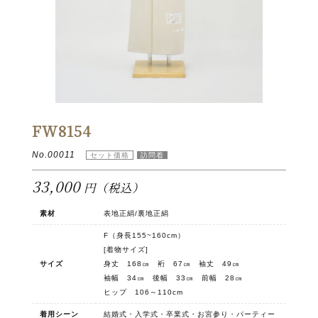
FW8154
No.00011
33,000
円（税込）
素材
表地正絹/裏地正絹
F（身長155~160cm）
[着物サイズ]
サイズ
身丈 168㎝ 裄 67㎝ 袖丈 49㎝
袖幅 34㎝ 後幅 33㎝ 前幅 28㎝
ヒップ 106～110cm
着用シーン
結婚式・入学式・卒業式・お宮参り・パーティー