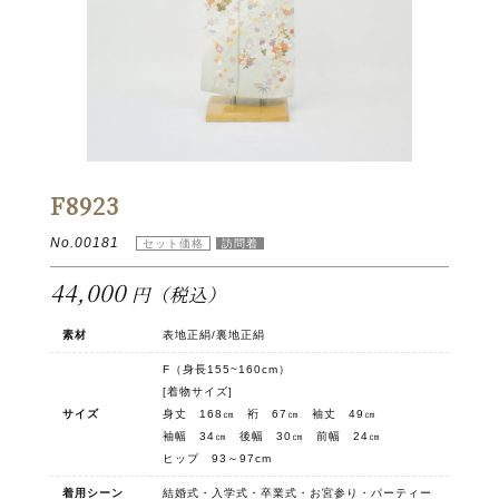
F8923
No.00181
44,000
円（税込）
素材
表地正絹/裏地正絹
F（身長155~160cm）
[着物サイズ]
サイズ
身丈 168㎝ 裄 67㎝ 袖丈 49㎝
袖幅 34㎝ 後幅 30㎝ 前幅 24㎝
ヒップ 93～97cm
着用シーン
結婚式・入学式・卒業式・お宮参り・パーティー