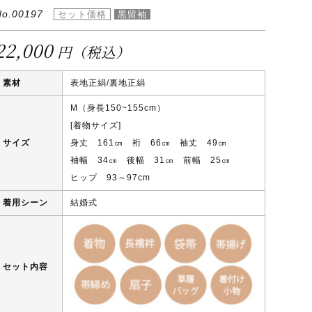
No.00197
22,000
円（税込）
素材
表地正絹/裏地正絹
M（身長150~155cm）
[着物サイズ]
サイズ
身丈 161㎝ 裄 66㎝ 袖丈 49㎝
袖幅 34㎝ 後幅 31㎝ 前幅 25㎝
ヒップ 93～97cm
着用シーン
結婚式
セット内容