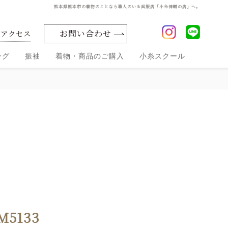
熊本県熊本市の着物のことなら職人のいる呉服店「小糸伸輔の店」へ。
お問い合わせ
舗アクセス
ング
振袖
着物・商品のご購入
小糸スクール
振袖
振袖
振袖
振袖
振袖前撮
コレ
お買
レン
着ま
り
小糸セレクト
クシ
い上
タル
わ
シルク化粧品
ョン
し・
げ
ママ
振
M5133