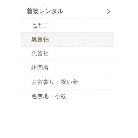
着物レンタル
七五三
黒留袖
色留袖
訪問着
お宮参り・祝い着
色無地・小紋