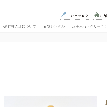
こいとブログ
店
小糸伸輔の店について
着物レンタル
お手入れ・クリーニ
色無地・
黒留袖
色留袖
訪問着
お宮参
七五三
着物レンタル
り・祝い
小紋
小糸の取り組み―
小糸伸輔の想い
の流れ
着
会社概要
匠の技術