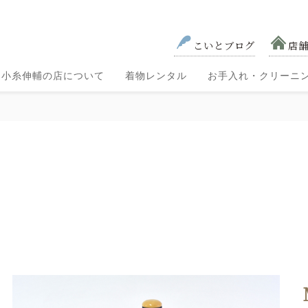
こいとブログ
店
小糸伸輔の店について
着物レンタル
お手入れ・クリーニ
色無地・
黒留袖
色留袖
訪問着
お宮参
七五三
着物レンタル
り・祝い
小紋
小糸の取り組み―
小糸伸輔の想い
の流れ
着
会社概要
匠の技術