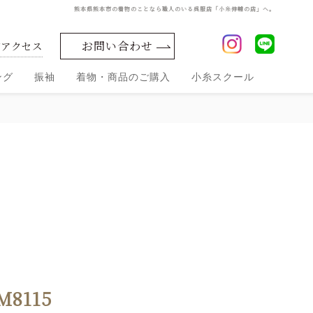
熊本県熊本市の着物のことなら職人のいる呉服店「小糸伸輔の店」へ。
お問い合わせ
舗アクセス
ング
振袖
着物・商品のご購入
小糸スクール
振袖
振袖
振袖
振袖
振袖前撮
コレ
お買
レン
着ま
り
小糸セレクト
クシ
い上
タル
わ
シルク化粧品
ョン
し・
げ
ママ
振
M8115