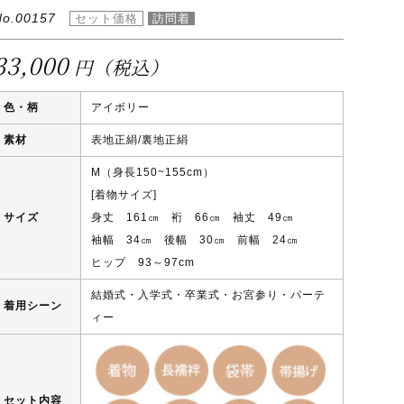
No.00157
33,000
円（税込）
色・柄
アイボリー
素材
表地正絹/裏地正絹
M（身長150~155cm）
[着物サイズ]
サイズ
身丈 161㎝ 裄 66㎝ 袖丈 49㎝
袖幅 34㎝ 後幅 30㎝ 前幅 24㎝
ヒップ 93～97cm
結婚式・入学式・卒業式・お宮参り・パーテ
着用シーン
ィー
セット内容