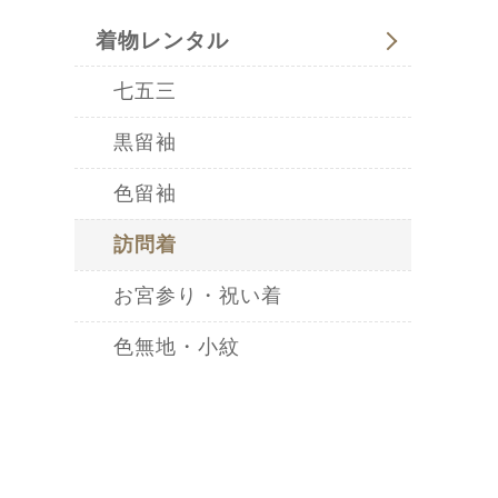
着物レンタル
七五三
黒留袖
色留袖
訪問着
お宮参り・祝い着
色無地・小紋