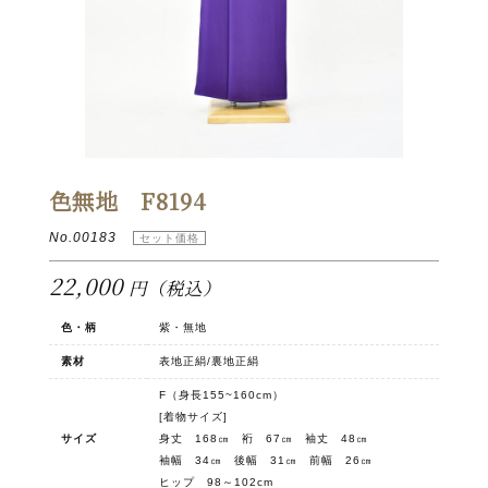
色無地 F8194
No.00183
22,000
円（税込）
色・柄
紫・無地
素材
表地正絹/裏地正絹
F（身長155~160cm）
[着物サイズ]
サイズ
身丈 168㎝ 裄 67㎝ 袖丈 48㎝
袖幅 34㎝ 後幅 31㎝ 前幅 26㎝
ヒップ 98～102cm