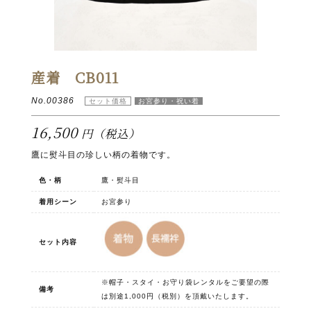
産着 CB011
No.00386
16,500
円（税込）
鷹に熨斗目の珍しい柄の着物です。
色・柄
鷹・熨斗目
着用シーン
お宮参り
セット内容
※帽子・スタイ・お守り袋レンタルをご要望の際
備考
は別途1,000円（税別）を頂戴いたします。