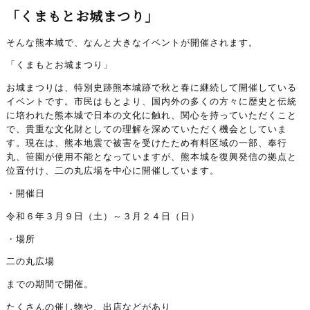
「くまもとお城まつり」
そんな熊本城で、なんと大きなイベントが開催されます。
「くまもとお城まつり」
お城まつりは、特別史跡熊本城跡で秋と春に継続して開催している
イベントです。市民はもとより、国内外の多くの方々に歴史と伝統
に培われた熊本城で日本の文化に触れ、関心を持っていただくこと
で、貴重な文化財としての理解を深めていただく機会としていま
す。現在は、熊本地震で被害を受けたため有料区域の一部、奉行
丸、笹園が使用不能となっていますが、熊本城を復興発信の拠点と
位置付け、二の丸広場を中心に開催しています。
・開催日
令和６年３月９日（土）～３月２４日（日）
・場所
二の丸広場
までの期間で開催。
たくさんの催し物や、出店などがあり