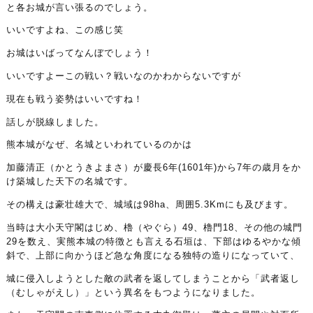
と各お城が言い張るのでしょう。
いいですよね、この感じ笑
お城はいばってなんぼでしょう！
いいですよーこの戦い？戦いなのかわからないですが
現在も戦う姿勢はいいですね！
話しが脱線しました。
熊本城がなぜ、名城といわれているのかは
加藤清正（かとうきよまさ）が慶長6年(1601年)から7年の歳月をか
け築城した天下の名城です。
その構えは豪壮雄大で、城域は98ha、周囲5.3Kmにも及びます。
当時は大小天守閣はじめ、櫓（やぐら）49、櫓門18、その他の城門
29を数え、実熊本城の特徴とも言える石垣は、下部はゆるやかな傾
斜で、上部に向かうほど急な角度になる独特の造りになっていて、
城に侵入しようとした敵の武者を返してしまうことから「武者返し
（むしゃがえし）」という異名をもつようになりました。