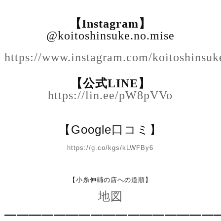
【
】
Instagram
@koitoshinsuke.no.mise
https://www.instagram.com/koitoshinsuk
【公式
】
LINE
https://lin.ee/pW8pVVo
【Google口コミ】
https://g.co/kgs/kLWFBy6
【小糸伸輔の店への道順】
地図
—————————————————