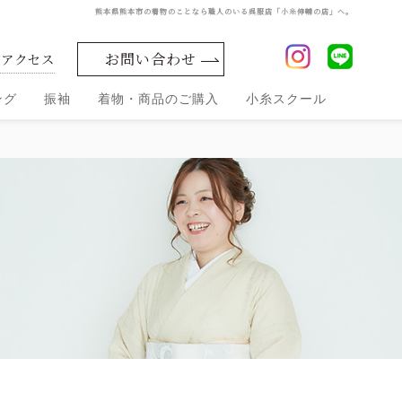
熊本県熊本市の着物のことなら職人のいる呉服店「小糸伸輔の店」へ。
お問い合わせ
舗アクセス
ング
振袖
着物・商品のご購入
小糸スクール
振袖
振袖
振袖
振袖
振袖前撮
コレ
お買
レン
着ま
り
小糸セレクト
クシ
い上
タル
わ
シルク化粧品
ョン
し・
げ
ママ
振