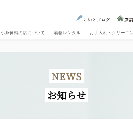
こいとブログ
店
小糸伸輔の店について
着物レンタル
お手入れ・クリーニ
色無地・
黒留袖
色留袖
訪問着
お宮参
七五三
着物レンタル
り・祝い
小紋
小糸の取り組み―
小糸伸輔の想い
の流れ
着
会社概要
匠の技術
NEWS
お知らせ