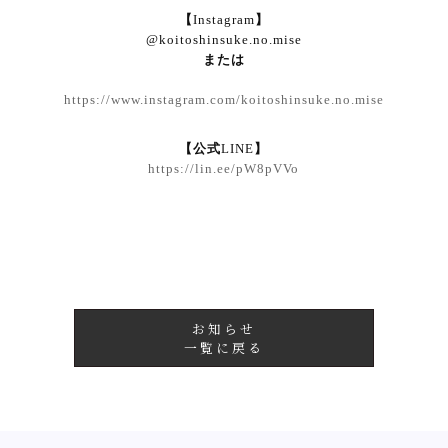
【
Instagram
】
@koitoshinsuke.no.mise
または
https://www.instagram.com/koitoshinsuke.no.mise
【公式
LINE
】
https://lin.ee/pW8pVVo
お知らせ
一覧に戻る