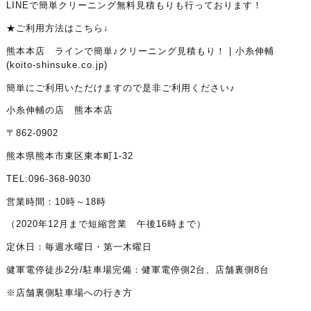
LINEで簡単クリーニング無料見積もりも行っております！
★ご利用方法はこちら↓
熊本本店 ラインで簡単♪クリーニング見積もり！ | 小糸伸輔
(koito-shinsuke.co.jp)
簡単にご利用いただけますので是非ご利用ください♪
小糸伸輔の店 熊本本店
〒862-0902
熊本県熊本市東区東本町1-32
TEL:096-368-9030
営業時間：10時～18時
（2020年12月まで短縮営業 午後16時まで）
定休日：毎週水曜日・第一木曜日
健軍電停徒歩2分/駐車場完備：健軍電停側2台、店舗裏側8台
※店舗裏側駐車場への行き方