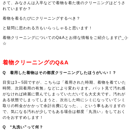
さて、みなさんは入卒などで着物を着た後のクリーニングはどうさ
れていますか？
着物を着るたびにクリーニングするべき？
と疑問に思われる方もいらっしゃると思います！
着物クリーニングについてのQ&Aとお得な情報をご紹介します(^_-)-
☆
着物クリーニングのQ&A
Q 着用した着物はその都度クリーニングしたほうがいい！？
目安は3～5回ですが、こちらは「着用された時期、着物を着ていた
時間、次回着用の有無」などにより変わります。パット見て汚れ感
がなければ綺麗に畳んでしまっていただいても大丈夫です。汚れが
ある状態でしまってしまうと、次出した時にシミになっていてシミ
取りの料金がかかって余計出費になった、、という事もありますの
で、気になる汚れが少しでもある場合は都度「丸洗い」をしておく
のをおすすめします！
Q “丸洗い”って何？